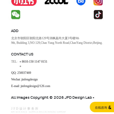
ADD
北京市朝阳区朝阳北路129号润枫嘉尚大厦3号楼9th
9th, Building 3,NO.129,Chao Yang North Road,ChaoYang District,Beijing.
CONTACT US
TEL:
＋8610-150 1147 0151
＋
QQ: 250037469
Wechat: jinfengdesign
E-mail: jinfengdesign@126.com
All Images Copyright © 2026 JFD Design Lab •
在线咨询
JFD设计事务所
BEIJING GOYA JINFENG BRAND DESIGN OFFICE